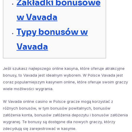
Zakładki bonusowe
w Vavada
Typy bonusów w
Vavada
Jeśli szukasz najlepszego online kasyna, które oferuje atrakcyjne
bonusy, to Vavada jest idealnym wyborem. W Polsce Vavada jest
coraz popularniejszym kasynem online, które oferuje swoim graczy
wiele możliwości wygrania.
W Vavada online casino w Polsce gracze mogą korzystać z
różnych bonusów, w tym bonusów powitalnych, bonusów
załóżenia konta, bonusów załóżenia depozytu i bonusów załóżenia
wygranej. Te bonusy są dostępne dla nowych graczy, którzy
zdecydują się zarejestrować w kasynie.