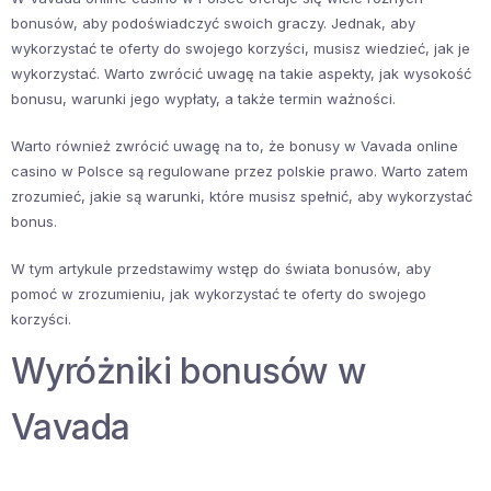
bonusów, aby podoświadczyć swoich graczy. Jednak, aby
wykorzystać te oferty do swojego korzyści, musisz wiedzieć, jak je
wykorzystać. Warto zwrócić uwagę na takie aspekty, jak wysokość
bonusu, warunki jego wypłaty, a także termin ważności.
Warto również zwrócić uwagę na to, że bonusy w Vavada online
casino w Polsce są regulowane przez polskie prawo. Warto zatem
zrozumieć, jakie są warunki, które musisz spełnić, aby wykorzystać
bonus.
W tym artykule przedstawimy wstęp do świata bonusów, aby
pomoć w zrozumieniu, jak wykorzystać te oferty do swojego
korzyści.
Wyróżniki bonusów w
Vavada