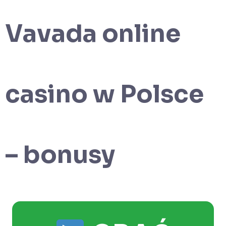
Vavada online
casino w Polsce
– bonusy