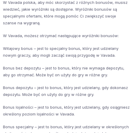
W Vavada polska, aby móc skorzystać z różnych bonusów, musisz
wiedzieć, jakie wyróżniki są dostępne. Wyróżniki bonusów są
specjalnymi ofertami, które mogą pomóc Ci zwiększyć swoje
szanse na wygraną.
W Vavada, możesz otrzymać następujące wyróżniki bonusów:
Witajowy bonus – jest to specjalny bonus, który jest udzielany
nowym graczy, aby mogli zacząć swoją przygodę w Vavada.
Bonus bez depozytu – jest to bonus, który nie wymaga depozytu,
aby go otrzymać. Może być on użyty do gry w różne gry.
Bonus depozytu – jest to bonus, który jest udzielany, gdy dokonasz
depozytu. Może być on użyty do gry w różne gry.
Bonus lojalności – jest to bonus, który jest udzielany, gdy osiągniesz
określony poziom lojalności w Vavada.
Bonus specjalny – jest to bonus, który jest udzielany w określonych