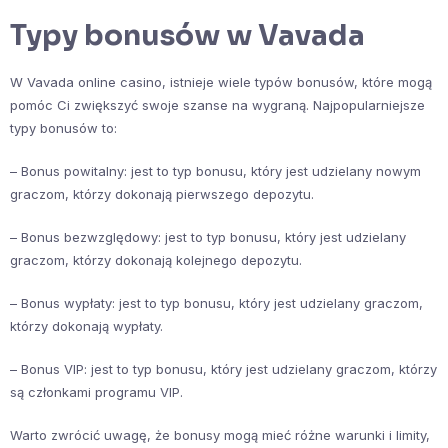
Typy bonusów w Vavada
W Vavada online casino, istnieje wiele typów bonusów, które mogą
pomóc Ci zwiększyć swoje szanse na wygraną. Najpopularniejsze
typy bonusów to:
– Bonus powitalny: jest to typ bonusu, który jest udzielany nowym
graczom, którzy dokonają pierwszego depozytu.
– Bonus bezwzględowy: jest to typ bonusu, który jest udzielany
graczom, którzy dokonają kolejnego depozytu.
– Bonus wypłaty: jest to typ bonusu, który jest udzielany graczom,
którzy dokonają wypłaty.
– Bonus VIP: jest to typ bonusu, który jest udzielany graczom, którzy
są członkami programu VIP.
Warto zwrócić uwagę, że bonusy mogą mieć różne warunki i limity,