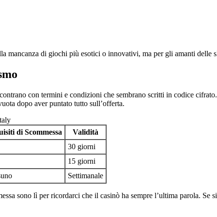
mancanza di giochi più esotici o innovativi, ma per gli amanti delle slot
ismo
contrano con termini e condizioni che sembrano scritti in codice cifrat
uota dopo aver puntato tutto sull’offerta.
taly
isiti di Scommessa
Validità
30 giorni
15 giorni
suno
Settimanale
ssa sono lì per ricordarci che il casinò ha sempre l’ultima parola. Se sie