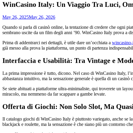
WinCasino Italy: Un Viaggio Tra Luci, O
May 26, 2025
May 26, 2026
Quando si parla di casinò online, la tentazione di credere che ogni pia
sembrano uscite da un film degli anni ’90. WinCasino Italy prova a dis
Prima di addentrarci nei dettagli, è utile dare un’occhiata a
wincasino-
già messo alla prova la piattaforma, un punto di partenza indispensabil
Interfaccia e Usabilità: Tra Vintage e Mod
La prima impressione è tutto, dicono. Nel caso di WinCasino Italy, l’
abbastanza intuitivo, ma la sensazione generale è quella di un casinò c
Se siete abituati a piattaforme ultra-minimaliste, qui troverete un layou
miracolo, ma nemmeno da far scappare a gambe levate.
Offerta di Giochi: Non Solo Slot, Ma Quas
Il catalogo giochi di WinCasino Italy è piuttosto variegato, anche se 
blackjack e roulette, ma la sensazione è che siano più un contorno che i