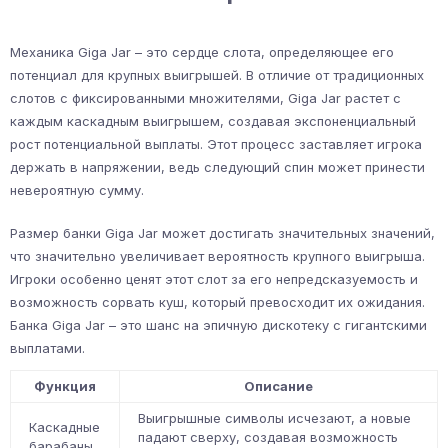
Механика Giga Jar – это сердце слота, определяющее его
потенциал для крупных выигрышей. В отличие от традиционных
слотов с фиксированными множителями, Giga Jar растет с
каждым каскадным выигрышем, создавая экспоненциальный
рост потенциальной выплаты. Этот процесс заставляет игрока
держать в напряжении, ведь следующий спин может принести
невероятную сумму.
Размер банки Giga Jar может достигать значительных значений,
что значительно увеличивает вероятность крупного выигрыша.
Игроки особенно ценят этот слот за его непредсказуемость и
возможность сорвать куш, который превосходит их ожидания.
Банка Giga Jar – это шанс на эпичную дискотеку с гигантскими
выплатами.
Функция
Описание
Выигрышные символы исчезают, а новые
Каскадные
падают сверху, создавая возможность
барабаны