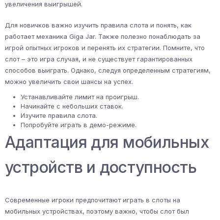
увеличения выигрышей.
Для новичков важно изучить правила слота и понять, как
работает механика Giga Jar. Также полезно понаблюдать за
игрой опытных игроков и перенять их стратегии. Помните, что
слот – это игра случая, и не существует гарантированных
способов выиграть. Однако, следуя определенным стратегиям,
можно увеличить свои шансы на успех.
Устанавливайте лимит на проигрыш.
Начинайте с небольших ставок.
Изучите правила слота.
Попробуйте играть в демо-режиме.
Адаптация для мобильных
устройств и доступность
Современные игроки предпочитают играть в слоты на
мобильных устройствах, поэтому важно, чтобы слот был