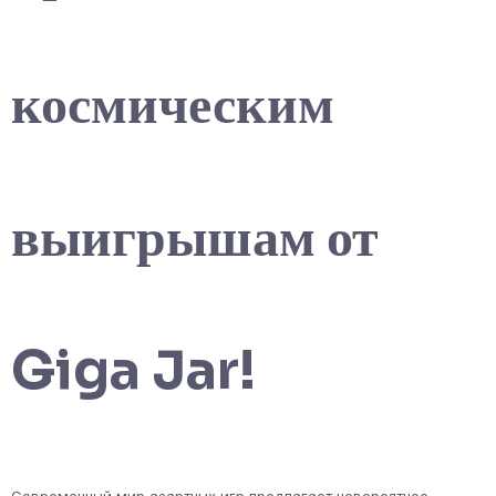
космическим
выигрышам от
Giga Jar!